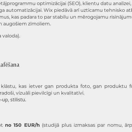
lētājprogrammu optimizācijai (SEO), klientu datu analīzei,
a automatizācijai. Wix piedāvā arī uzticamu tehnisko at
umus, kas padara to par stabilu un mērogojamu risināju
n augošiem zīmoliem.
 valoda).
rafēšana
lāstu, kas ietver gan produkta foto, gan produktu foto
doši, vizuāli pievilcīgi un kvalitatīvi.
up, stilistu.
kot
no 150 EUR/h
(studijā plus izmaksas par nomu, ārp