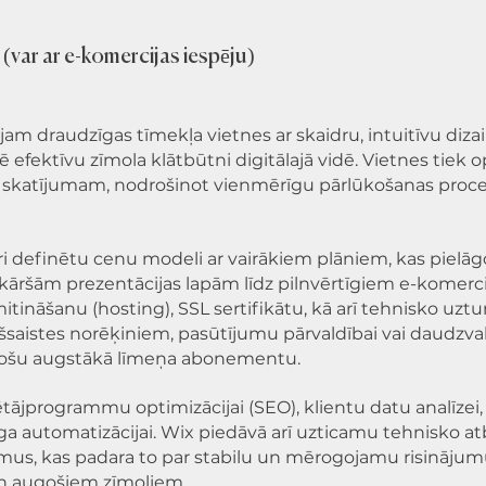
ar ar e-komercijas iespēju)
jam draudzīgas tīmekļa vietnes ar skaidru, intuitīvu diza
ē efektīvu zīmola klātbūtni digitālajā vidē. Vietnes tiek 
u skatījumam, nodrošinot vienmērīgu pārlūkošanas proc
ri definētu cenu modeli ar vairākiem plāniem, kas pielā
kāršām prezentācijas lapām līdz pilnvērtīgiem e-komerci
mitināšanu (hosting), SSL sertifikātu, kā arī tehnisko uzt
ešsaistes norēķiniem, pasūtījumu pārvaldībai vai daudzv
stošu augstākā līmeņa abonementu.
lētājprogrammu optimizācijai (SEO), klientu datu analīzei,
a automatizācijai. Wix piedāvā arī uzticamu tehnisko at
umus, kas padara to par stabilu un mērogojamu risināju
n augošiem zīmoliem.