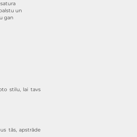
 satura
balstu un
mu gan
 stilu, lai tavs
us tās, apstrāde