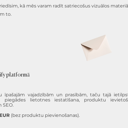
priedīsim, kā mēs varam radīt satriecošus vizuālos materiā
im to.
fy platformā
u īpašajām vajadzībām un prasībām, taču tajā ietilpst
piegādes lietotnes iestatīšana, produktu ieviet
n SEO.
 EUR
(bez produktu pievienošanas).