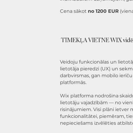
Cena sākot
no 1200 EUR
(viena
TĪMEKĻA VIETNE WIX vidē (v
Veidoju funkcionālas un lietotā
lietotāja pieredzi (UX) un sekm
darbvirsmas, gan mobilo ierīč
platformās.
Wix platforma nodrošina skaid
lietotāju vajadzībām — no vien
risinājumiem. Visi plāni ietver 
funkcionalitātei, piemēram, ti
nepieciešams izvēlēties atbil