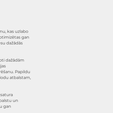
inu, kas uzlabo
optimizētas gan
esu dažādās
goti dažādām
jas
urēšanu. Papildu
alodu atbalstam,
 satura
balstu un
mu gan