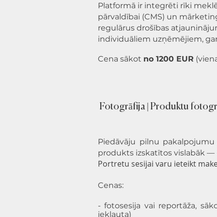
Platformā ir integrēti rīki mek
pārvaldībai (CMS) un mārketing
regulārus drošības atjaunināj
individuāliem uzņēmējiem, ga
Cena sākot
no 1200 EUR
(viena
Fotogrāfija | Produktu fotog
Piedāvāju pilnu pakalpojumu k
produkts izskatītos vislabāk — ra
Portretu sesijai varu ieteikt make-
Cenas:
- fotosesija vai reportāža, sā
iekļauta)