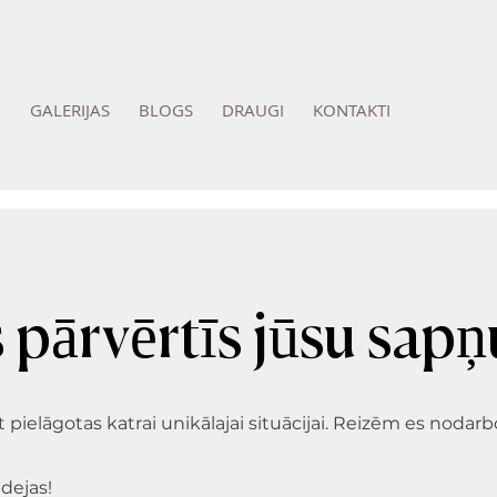
GALERIJAS
BLOGS
DRAUGI
KONTAKTI
pārvērtīs jūsu sapņu
kt pielāgotas katrai unikālajai situācijai. Reizēm es noda
dejas!