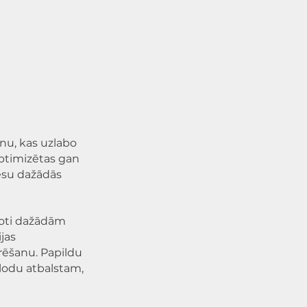
inu, kas uzlabo
optimizētas gan
esu dažādās
goti dažādām
jas
urēšanu. Papildu
alodu atbalstam,