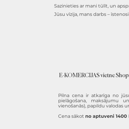
Sazinieties ar mani tūlīt, un aps
Jūsu vīzija, mans darbs – īstenos
E-KOMERCIJAS vietne Shopi
Pilna cena ir atkarīga no jūs
pielāgošana, maksājumu un 
vienošanās), papildu valodas u
Cena sākot
no aptuveni 1400