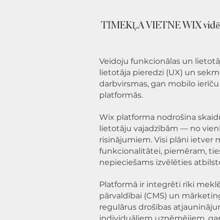
TĪMEKĻA VIETNE WIX vidē (v
Veidoju funkcionālas un lietotā
lietotāja pieredzi (UX) un sekm
darbvirsmas, gan mobilo ierīč
platformās.
Wix platforma nodrošina skaid
lietotāju vajadzībām — no vien
risinājumiem. Visi plāni ietver 
funkcionalitātei, piemēram, ti
nepieciešams izvēlēties atbil
Platformā ir integrēti rīki mek
pārvaldībai (CMS) un mārketing
regulārus drošības atjaunināj
individuāliem uzņēmējiem, ga