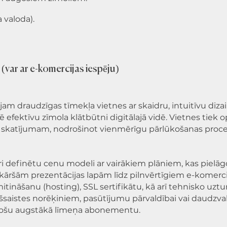
 valoda).
ar ar e-komercijas iespēju)
jam draudzīgas tīmekļa vietnes ar skaidru, intuitīvu diza
ē efektīvu zīmola klātbūtni digitālajā vidē. Vietnes tiek 
u skatījumam, nodrošinot vienmērīgu pārlūkošanas proc
ri definētu cenu modeli ar vairākiem plāniem, kas pielā
kāršām prezentācijas lapām līdz pilnvērtīgiem e-komerci
mitināšanu (hosting), SSL sertifikātu, kā arī tehnisko uzt
ešsaistes norēķiniem, pasūtījumu pārvaldībai vai daudzv
stošu augstākā līmeņa abonementu.